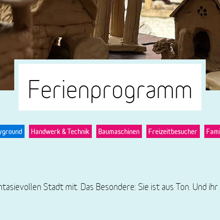
Ferienprogramm
yground
Handwerk & Technik
Baumaschinen
Freizeitbesucher
Fami
ntasievollen Stadt mit. Das Besondere: Sie ist aus Ton. Und ih