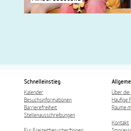
Schon für Kinder ab 4 Jahren: Austoben und
die "Basics" von sicherem Arbeiten am
Spielhaus kennenlernen
mehr lesen
Fussbereich-
Schnelleinstieg
Allgeme
Navigation
Kalender
Über die
Besuchsinformationen
Häufige 
Barrierefreiheit
Räume m
Stellenausschreibungen
Kontakt
Für Freizeitbesucher*innen
Impres