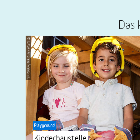
Das 
© DASA / Andreas Wahlbrink
Playground
Kinderbaustelle