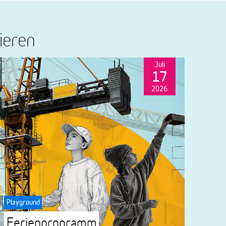
ieren
Juli
talt
17
2026
Playground
Ferienprogramm