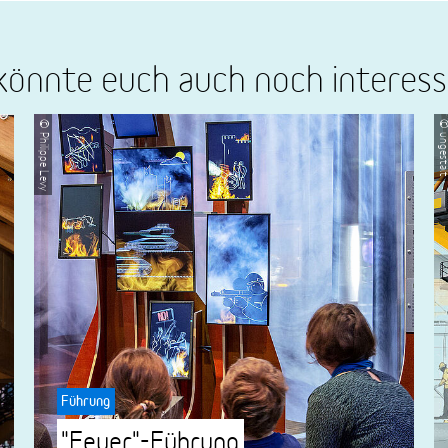
könnte euch auch noch interess
© Philippe Levy
© unges
Führung
"Feuer"-Führung