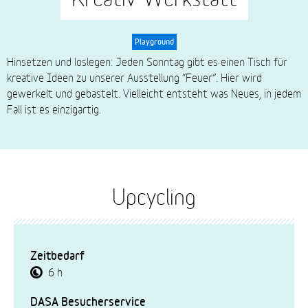
Playground
subtitle
Hinsetzen und loslegen: Jeden Sonntag gibt es einen Tisch für
kreative Ideen zu unserer Ausstellung “Feuer”. Hier wird
gewerkelt und gebastelt. Vielleicht entsteht was Neues, in jedem
Fall ist es einzigartig.
Upcycling
Zeitbedarf
6 h
DASA Besucherservice