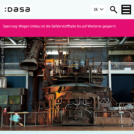
Zur
Zum
Zur
Startseite
DE
Navigation
Inhalt
Suche
Logo
springen
springen
springen
der
Sperrung: Wegen Umbau ist die Gefahrstoffhalle bis auf Weiteres gesperrt.
DASA
Dortmund
Bühnenkarussel
© BEG Behler, Enker, Gasenzer