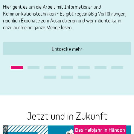
Hier geht es um die Arbeit mit Informations- und
d
Kommunikationstechniken - Es gibt regelmäßig Vorführungen,
D
reichlich Exponate zum Ausprobieren und wer möchte kann
b
dazu auch eine ganze Menge lesen.
s
d
Entdecke mehr
Jetzt und in Zukunft
Das Halbjahr in Händen