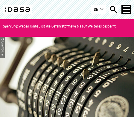
Zur
Zum
Zur
DE
Navigation
Inhalt
Suche
DASA
springen
springen
springen
-
Sperrung: Wegen Umbau ist die Gefahrstoffhalle bis auf Weiteres gesperrt.
zur
Startseite
© Uwe Völkner
wechseln