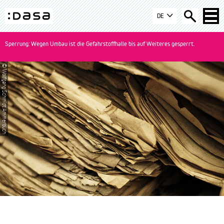
Zur
Zum
Zur
DE
Navigation
Inhalt
Suche
DASA
springen
springen
springen
-
Sperrung: Wegen Umbau ist die Gefahrstoffhalle bis auf Weiteres gesperrt.
zur
Startseite
© Wolfgang Schmidt Ammerbuch
wechseln