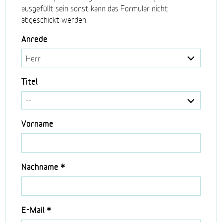
ausgefüllt sein sonst kann das Formular nicht
abgeschickt werden.
Anrede
Titel
Bitte
Vorname
dieses
Feld
NICHT
Nachname
*
ausfüllen!
E-Mail
*