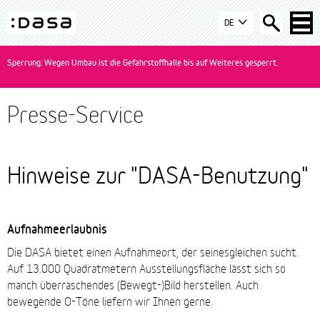
Zur
Zum
Zur
DE
Navigation
Inhalt
Suche
DASA
springen
springen
springen
-
Sperrung: Wegen Umbau ist die Gefahrstoffhalle bis auf Weiteres gesperrt.
zur
Startseite
Presse-Service
wechseln
Hinweise zur "DASA-Benutzung"
Hinweise
Aufnahmeerlaubnis
Die DASA bietet einen Aufnahmeort, der seinesgleichen sucht.
Auf 13.000 Quadratmetern Ausstellungsfläche lässt sich so
manch überraschendes (Bewegt-)Bild herstellen. Auch
bewegende O-Töne liefern wir Ihnen gerne.