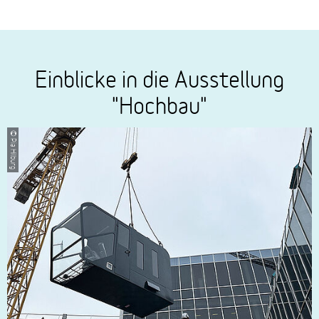
Einblicke in die Ausstellung
"Hochbau"
© Pia Hilburg
© Pia H