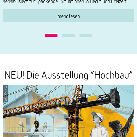
sensibilisiert für "packende" Situationen in Beruf und Freizeit.
u
mehr lesen
NEU! Die Ausstellung “Hochbau”
Das
ist
die
© ungestalt
neue
Ausstellung