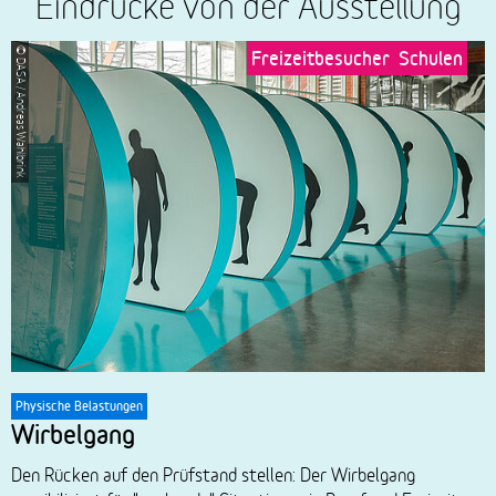
Eindrücke von der Ausstellung
Freizeitbesucher
Schulen
© DASA / Andreas Wahlbrink
© Hannes
Physische Belastungen
B
Wirbelgang
h
Den Rücken auf den Prüfstand stellen: Der Wirbelgang
E