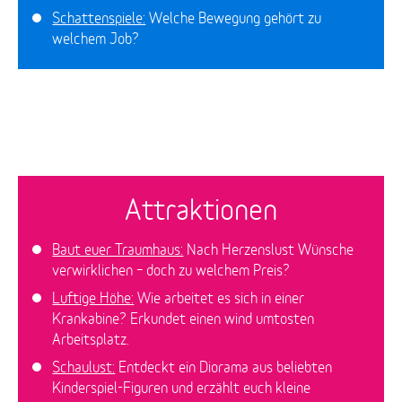
Schattenspiele:
Welche Bewegung gehört zu
welchem Job?
Attraktionen
Baut euer Traumhaus:
Nach Herzenslust Wünsche
verwirklichen – doch zu welchem Preis?
Luftige Höhe:
Wie arbeitet es sich in einer
Krankabine? Erkundet einen wind umtosten
Arbeitsplatz.
Schaulust:
Entdeckt ein Diorama aus beliebten
Kinderspiel-Figuren und erzählt euch kleine