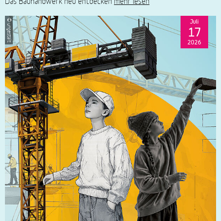
Das Bauhandwerk neu entdecken
mehr lesen
Juli
© ungestalt
17
2026