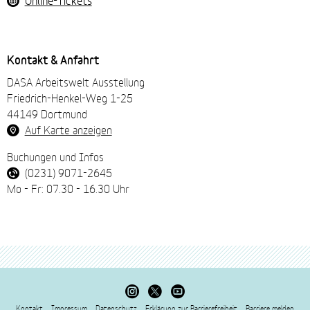
Kontakt & Anfahrt
DASA Arbeitswelt Ausstellung
Friedrich-Henkel-Weg 1-25
44149 Dortmund
Auf Karte anzeigen
Buchungen und Infos
(0231) 9071-2645
Mo - Fr: 07.30 - 16.30 Uhr
Besuchen
Besuchen
Besuchen
Sie
Sie
Sie
Kontakt
Impressum
Datenschutz
Erklärung zur Barrierefreiheit
Barriere melden