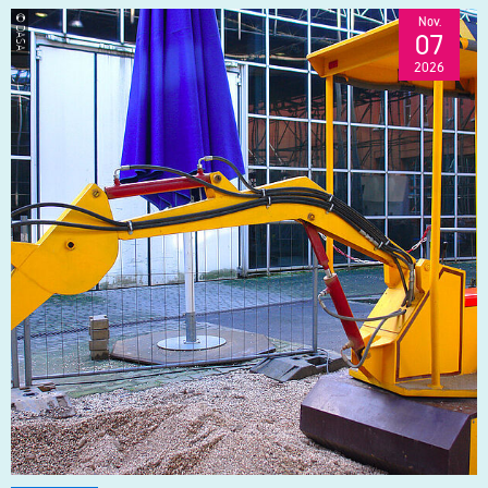
Nov.
© DASA
07
2026