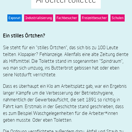
Exponat
Industrialisierung
Fachbesucher
Freizeitbesucher
Schulen
Ein stilles Örtchen?
Sie steht für ein "stilles Örtchen", das sich bis zu 100 Leute
teilten. Klopapier? Fehlanzeige. Allenfalls eine alte Zeitung diente
als Hilfsmittel. Die Toilette stand im sogenannten "Spindraum",
wo man sich umzuog, ins Butterbrot gebissen hat oder eben
seine Notdurft verrichtete.
Dass es überhaupt ein Klo am Arbeitsplatz gab, war ein Ergebnis
langer Kämpfe um die Verbesserung der Betriebshygiene,
nahmentlich der Gewerbeaufsicht, die seit 1891 so richtig in
Fahrt kam. Erstmals in der Geschichte stand geschrieben, dass
es zum Beispiel Waschgelegenheiten für die Arbeiter*innen
geben musste. Oder eben Toiletten.
Die Ordnung verpflichtete außerdem dazu, Abfall und Staub zu