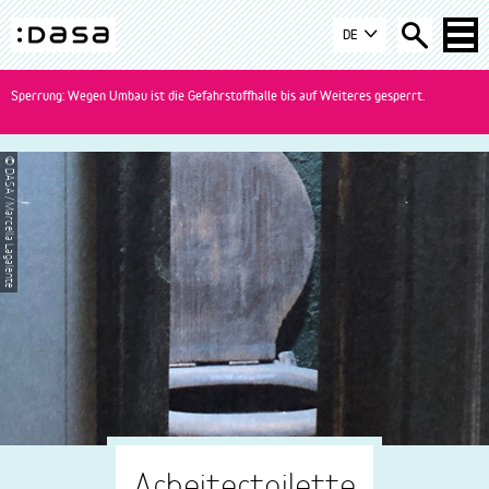
Zur
Zum
Zur
DE
Navigation
Inhalt
Suche
DASA
springen
springen
springen
-
Sperrung: Wegen Umbau ist die Gefahrstoffhalle bis auf Weiteres gesperrt.
zur
Startseite
wechseln
© DASA / Marcella Lagalente
Arbeitertoilette