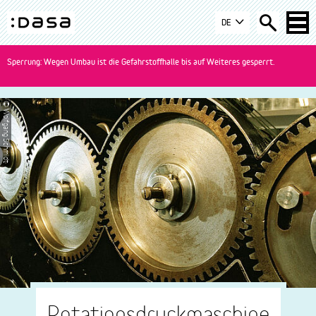
Zur
Zum
Zur
DE
Navigation
Inhalt
Suche
DASA
springen
springen
springen
-
Sperrung: Wegen Umbau ist die Gefahrstoffhalle bis auf Weiteres gesperrt.
zur
Startseite
wechseln
© Wolfgang Schmidt
Rotationsdruckmaschine