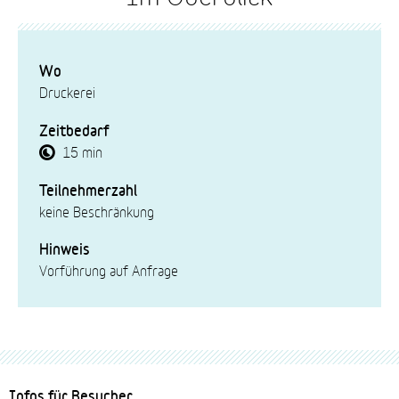
Wo
Druckerei
Zeitbedarf
15 min
Teilnehmerzahl
keine Beschränkung
Hinweis
Vorführung auf Anfrage
Fussbereich-
Infos für Besucher