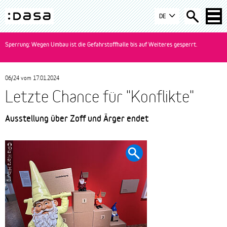
Zur
Zum
Zur
DE
Navigation
Inhalt
Suche
DASA
springen
springen
springen
-
Sperrung: Wegen Umbau ist die Gefahrstoffhalle bis auf Weiteres gesperrt.
zur
Startseite
wechseln
06/24 vom
17.01.2024
Letzte Chance für "Konflikte"
Ausstellung über Zoff und Ärger endet
©Pia Kiara Hilburg