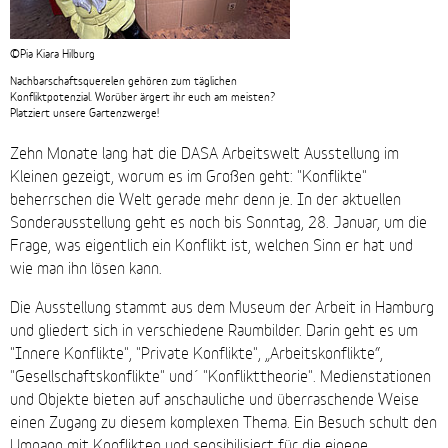
©Pia Kiara Hilburg
Nachbarschaftsquerelen gehören zum täglichen
Konfliktpotenzial. Worüber ärgert ihr euch am meisten?
Platziert unsere Gartenzwerge!
Zehn Monate lang hat die DASA Arbeitswelt Ausstellung im
Kleinen gezeigt, worum es im Großen geht: "Konflikte"
beherrschen die Welt gerade mehr denn je. In der aktuellen
Sonderausstellung geht es noch bis Sonntag, 28. Januar, um die
Frage, was eigentlich ein Konflikt ist, welchen Sinn er hat und
wie man ihn lösen kann.
Die Ausstellung stammt aus dem Museum der Arbeit in Hamburg
und gliedert sich in verschiedene Raumbilder. Darin geht es um
"Innere Konflikte", "Private Konflikte", „Arbeitskonflikte“,
"Gesellschaftskonflikte" und´ "Konflikttheorie". Medienstationen
und Objekte bieten auf anschauliche und überraschende Weise
einen Zugang zu diesem komplexen Thema. Ein Besuch schult den
Umgang mit Konflikten und sensibilisiert für die eigene