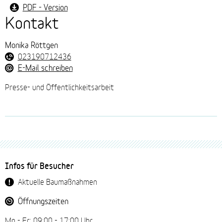
PDF - Version
Kontakt
Monika Röttgen
023190712436
E-Mail schreiben
Presse- und Öffentlichkeitsarbeit
Fussbereich-
Infos für Besucher
Navigation
Aktuelle Baumaßnahmen
Öffnungszeiten
Mo - Fr: 09:00 - 17:00 Uhr