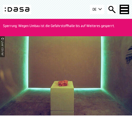
Zur
Zum
Zur
DE
Navigation
Inhalt
Suche
DASA
springen
springen
springen
-
Sperrung: Wegen Umbau ist die Gefahrstoffhalle bis auf Weiteres gesperrt.
zur
Startseite
© Uwe Völkner
wechseln