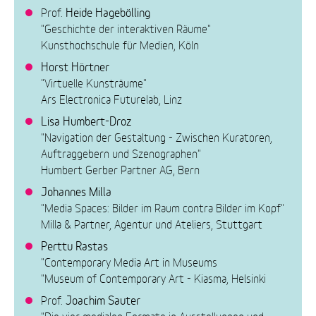
Heide Hagebölling
Prof.
"Geschichte der interaktiven Räume"
Kunsthochschule für Medien, Köln
Horst Hörtner
"Virtuelle Kunsträume"
Ars Electronica Futurelab, Linz
Lisa Humbert-Droz
"Navigation der Gestaltung - Zwischen Kuratoren,
Auftraggebern und Szenographen"
Humbert Gerber Partner AG, Bern
Johannes Milla
"Media Spaces: Bilder im Raum contra Bilder im Kopf"
Milla & Partner, Agentur und Ateliers, Stuttgart
Perttu Rastas
"Contemporary Media Art in Museums
"Museum of Contemporary Art - Kiasma, Helsinki
Joachim Sauter
Prof.
"Die vier medialen Formate in Ausstellungen und