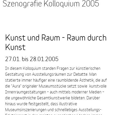
Szenografie Kolloquium 2005
Kunst und Raum - Raum durch
Kunst
und
Kunst
Raum
-
27.01. bis 28.01.2005
Raum
durch
In diesem Kolloquium standen Fragen zur künstlerischen
Kunst
Gestaltung von Ausstellungsräumen zur Debatte. Man
statierte immer häufiger eine raumbildende Ästhetik, die auf
die "Aura" originaler Museumsstücke setzt sowie kunstvolle
Innenraumgestaltungen – auch mittels moderner Medien –
die ungewöhnliche Gesamtkunstwerke bildeten. Darüber
hinaus wurde festgestellt, dass illustrative
Museumsinszenierungen und schnelllebiges Ausstellungs-