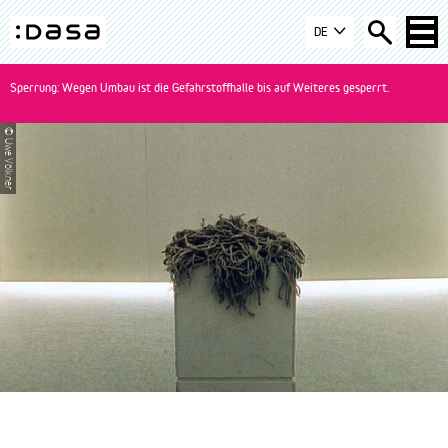
Zur
Zum
Zur
DE
Navigation
Inhalt
Suche
DASA
springen
springen
springen
-
Sperrung: Wegen Umbau ist die Gefahrstoffhalle bis auf Weiteres gesperrt.
zur
Startseite
© Uwe Völkner
wechseln