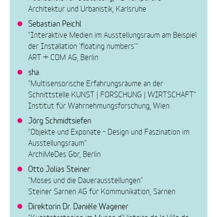
Architektur und Urbanistik, Karlsruhe
Sebastian Peichl
"Interaktive Medien im Ausstellungsraum am Beispiel
der Installation 'floating numbers'"
ART + COM AG, Berlin
sha.
"Multisensorische Erfahrungsräume an der
Schnittstelle KUNST | FORSCHUNG | WIRTSCHAFT"
Institut für Wahrnehmungsforschung, Wien
Jörg Schmidtsiefen
"Objekte und Exponate - Design und Faszination im
Ausstellungsraum"
ArchiMeDes Gbr, Berlin
Otto Jolias Steiner
"Moses und die Dauerausstellungen"
Steiner Sarnen AG für Kommunikation, Sarnen
Direktorin Dr. Danièle Wagener
"Kunststrategien im Musee d'Histoire de la Ville de